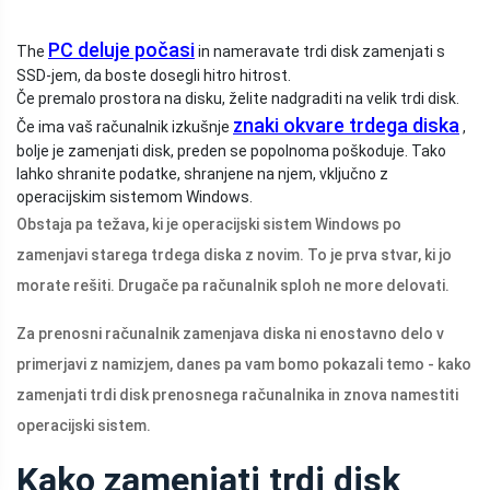
PC deluje počasi
The
in nameravate trdi disk zamenjati s
SSD-jem, da boste dosegli hitro hitrost.
Če premalo prostora na disku, želite nadgraditi na velik trdi disk.
znaki okvare trdega diska
Če ima vaš računalnik izkušnje
,
bolje je zamenjati disk, preden se popolnoma poškoduje. Tako
lahko shranite podatke, shranjene na njem, vključno z
operacijskim sistemom Windows.
Obstaja pa težava, ki je operacijski sistem Windows po
zamenjavi starega trdega diska z novim. To je prva stvar, ki jo
morate rešiti. Drugače pa računalnik sploh ne more delovati.
Za prenosni računalnik zamenjava diska ni enostavno delo v
primerjavi z namizjem, danes pa vam bomo pokazali temo - kako
zamenjati trdi disk prenosnega računalnika in znova namestiti
operacijski sistem.
Kako zamenjati trdi disk