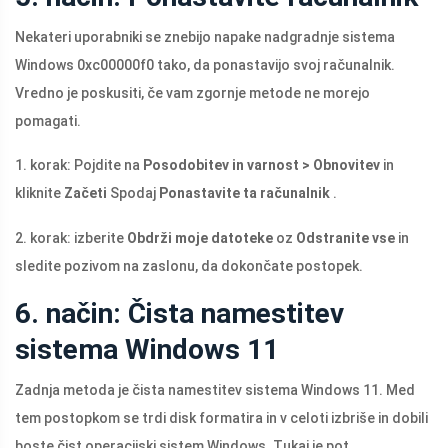
Nekateri uporabniki se znebijo napake nadgradnje sistema
Windows 0xc00000f0 tako, da ponastavijo svoj računalnik.
Vredno je poskusiti, če vam zgornje metode ne morejo
pomagati.
1. korak: Pojdite na
Posodobitev in varnost > Obnovitev
in
kliknite
Začeti
Spodaj
Ponastavite ta računalnik
.
2. korak: izberite
Obdrži moje datoteke
oz
Odstranite vse
in
sledite pozivom na zaslonu, da dokončate postopek.
6. način: Čista namestitev
sistema Windows 11
Zadnja metoda je čista namestitev sistema Windows 11. Med
tem postopkom se trdi disk formatira in v celoti izbriše in dobili
boste čist operacijski sistem Windows. Tukaj je pot.