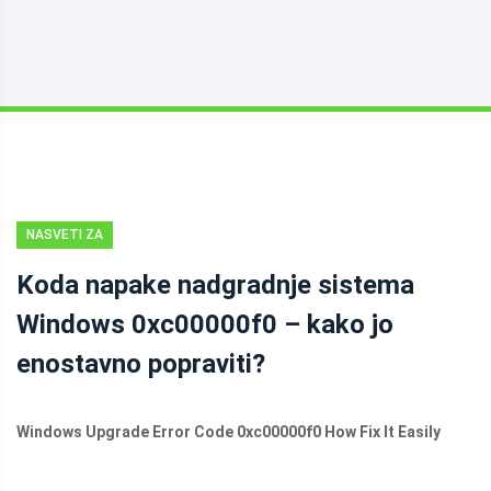
NASVETI ZA
VARNOSTNO
Koda napake nadgradnje sistema
KOPIRANJE
Windows 0xc00000f0 – kako jo
enostavno popraviti?
Windows Upgrade Error Code 0xc00000f0 How Fix It Easily