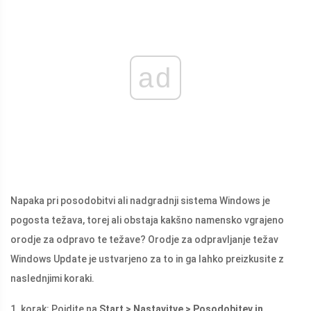
ad
Napaka pri posodobitvi ali nadgradnji sistema Windows je
pogosta težava, torej ali obstaja kakšno namensko vgrajeno
orodje za odpravo te težave? Orodje za odpravljanje težav
Windows Update je ustvarjeno za to in ga lahko preizkusite z
naslednjimi koraki.
1. korak: Pojdite na
Start > Nastavitve > Posodobitev in