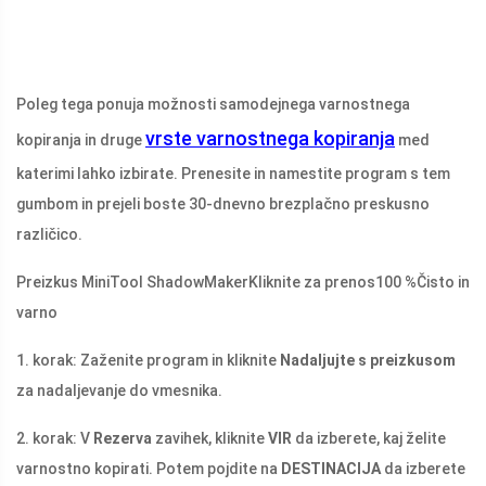
Poleg tega ponuja možnosti samodejnega varnostnega
vrste varnostnega kopiranja
kopiranja in druge
med
katerimi lahko izbirate. Prenesite in namestite program s tem
gumbom in prejeli boste 30-dnevno brezplačno preskusno
različico.
Preizkus MiniTool ShadowMaker
Kliknite za prenos
100 %
Čisto in
varno
1. korak: Zaženite program in kliknite
Nadaljujte s preizkusom
za nadaljevanje do vmesnika.
2. korak: V
Rezerva
zavihek, kliknite
VIR
da izberete, kaj želite
varnostno kopirati. Potem pojdite na
DESTINACIJA
da izberete