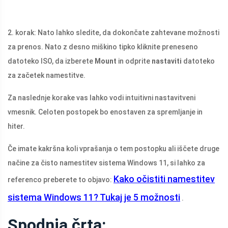
2. korak: Nato lahko sledite, da dokončate zahtevane možnosti
za prenos. Nato z desno miškino tipko kliknite preneseno
datoteko ISO, da izberete
Mount
in odprite
nastaviti
datoteko
za začetek namestitve.
Za naslednje korake vas lahko vodi intuitivni nastavitveni
vmesnik. Celoten postopek bo enostaven za spremljanje in
hiter.
Če imate kakršna koli vprašanja o tem postopku ali iščete druge
načine za čisto namestitev sistema Windows 11, si lahko za
Kako očistiti namestitev
referenco preberete to objavo:
sistema Windows 11? Tukaj je 5 možnosti
.
Spodnja črta: