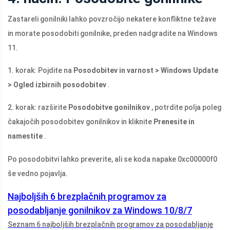
Zastareli gonilniki lahko povzročijo nekatere konfliktne težave
in morate posodobiti gonilnike, preden nadgradite na Windows
11.
1. korak: Pojdite na
Posodobitev in varnost > Windows Update
> Ogled izbirnih posodobitev
.
2. korak: razširite
Posodobitve gonilnikov
, potrdite polja poleg
čakajočih posodobitev gonilnikov in kliknite
Prenesite in
namestite
.
Po posodobitvi lahko preverite, ali se koda napake 0xc00000f0
še vedno pojavlja.
Najboljših 6 brezplačnih programov za
posodabljanje gonilnikov za Windows 10/8/7
Seznam 6 najboljših brezplačnih programov za posodabljanje