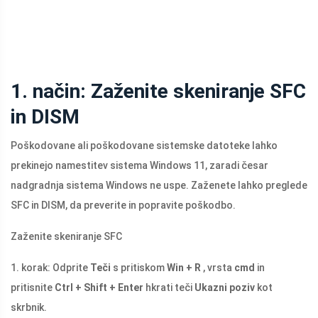
1. način: Zaženite skeniranje SFC
in DISM
Poškodovane ali poškodovane sistemske datoteke lahko
prekinejo namestitev sistema Windows 11, zaradi česar
nadgradnja sistema Windows ne uspe. Zaženete lahko preglede
SFC in DISM, da preverite in popravite poškodbo.
Zaženite skeniranje SFC
1. korak: Odprite
Teči
s pritiskom
Win + R
, vrsta
cmd
in
pritisnite
Ctrl + Shift + Enter
hkrati teči
Ukazni poziv
kot
skrbnik.