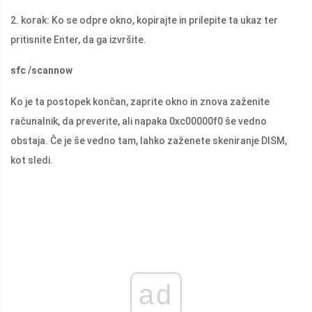
2. korak: Ko se odpre okno, kopirajte in prilepite ta ukaz ter
pritisnite Enter, da ga izvršite.
sfc /scannow
Ko je ta postopek končan, zaprite okno in znova zaženite
računalnik, da preverite, ali napaka 0xc00000f0 še vedno
obstaja. Če je še vedno tam, lahko zaženete skeniranje DISM,
kot sledi.
ad