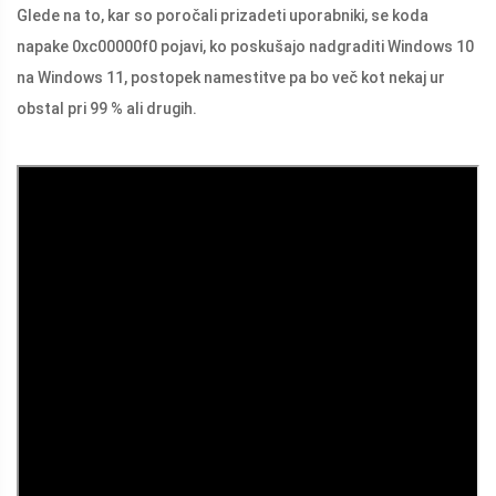
Glede na to, kar so poročali prizadeti uporabniki, se koda
napake 0xc00000f0 pojavi, ko poskušajo nadgraditi Windows 10
na Windows 11, postopek namestitve pa bo več kot nekaj ur
obstal pri 99 % ali drugih.