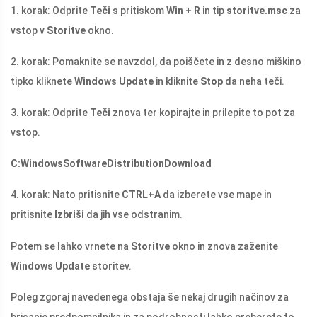
1. korak: Odprite
Teči
s pritiskom
Win + R
in tip
storitve.msc
za
vstop v
Storitve
okno.
2. korak: Pomaknite se navzdol, da poiščete in z desno miškino
tipko kliknete
Windows Update
in kliknite
Stop
da neha teči.
3. korak: Odprite
Teči
znova ter kopirajte in prilepite to pot za
vstop.
C:WindowsSoftwareDistributionDownload
4. korak: Nato pritisnite
CTRL+A
da izberete vse mape in
pritisnite
Izbriši
da jih vse odstranim.
Potem se lahko vrnete na
Storitve
okno in znova zaženite
Windows Update
storitev.
Poleg zgoraj navedenega obstaja še nekaj drugih načinov za
brisanje predpomnilnika in za podrobnosti lahko preberete to