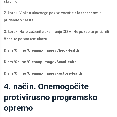
skrbnik.
2. korak: V okno ukaznega poziva vnesite
sfc /scannow
in
pritisnite
Vnesite
.
3. korak: Nato zaženite skeniranje DISM. Ne pozabite pritisniti
Vnesite
po vsakem ukazu.
Dism /Online /Cleanup-Image /CheckHealth
Dism /Online /Cleanup-Image /ScanHealth
Dism /Online /Cleanup-Image /RestoreHealth
4. način. Onemogočite
protivirusno programsko
opremo