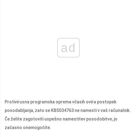
ad
Protivirusna programska oprema včasih ovira postopek
posodabljanja, zato se KB5034763 ne namesti v vaš računalnik.
Če želite zagotoviti uspešno namestitev posodobitve, jo
začasno onemogočite.