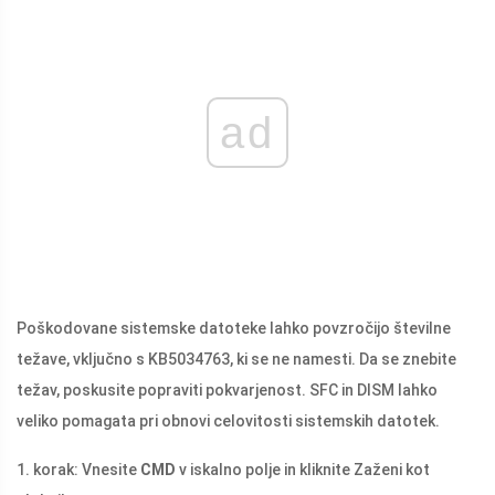
ad
Poškodovane sistemske datoteke lahko povzročijo številne
težave, vključno s KB5034763, ki se ne namesti. Da se znebite
težav, poskusite popraviti pokvarjenost. SFC in DISM lahko
veliko pomagata pri obnovi celovitosti sistemskih datotek.
1. korak: Vnesite
CMD
v iskalno polje in kliknite Zaženi kot