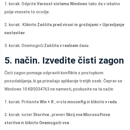
1. korak: Odprite
Varnost sistema Windows
tako da v iskalno
polje vnesete to orodje.
2. korak: Kliknite
Zaščita pred virusi in grožnjami > Upravljanje
nastavitev
.
3. korak: Onemogoči
Zaščita v realnem času
.
5. način. Izvedite čisti zagon
Čisti zagon pomaga odpraviti konflikte s postopkom
posodabljanja, ki ga prinašajo aplikacije tretjih oseb. Čeprav se
Windows 10 KB5034763 ne namesti, poskusite na ta način.
1. korak: Pritisnite
Win + R
, vrsta
msconfig
in kliknite
v redu
.
2. korak: noter
Storitve
, preveri
Skrij vse Microsoftove
storitve
in kliknite
Onemogoči vse
.