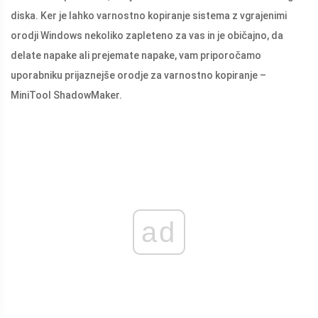
diska. Ker je lahko varnostno kopiranje sistema z vgrajenimi
orodji Windows nekoliko zapleteno za vas in je običajno, da
delate napake ali prejemate napake, vam priporočamo
uporabniku prijaznejše orodje za varnostno kopiranje –
MiniTool ShadowMaker.
ad