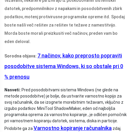
težavami, nekatere pa izvirajo iz poškodovanih sistemskih
datotek, predpomnilnikov z napakami in posodobitvenih zbirk
podatkov, motenj protivirusne programske opreme itd. Spodaj
boste našli več rešitev za rešitev te težave z namestitvijo.
Morda boste morali preizkusiti več načinov, preden vam bo
eden deloval.
7 načinov, kako preprosto popraviti
Sorodna objava:
posodobitve sistema Windows, ki so obstale pri 0
% prenosu
Nasveti:
Pred posodobitvami sistema Windows (ne glede na
metode posodobitve) je bolje, da ustvarite varnostno kopijo za
svoj računalnik, da se izognete morebitnim težavam, vključno z
izgubo podatkov. MiniTool ShadowMaker, eden od najboljša
programska oprema za varnostno kopiranje , je odličen pomočnik
pri varnostnem kopiranju datotek, sistema, diska in particije.
Varnostno kopiranje računalnika
Pridobite ga za
zdaj.