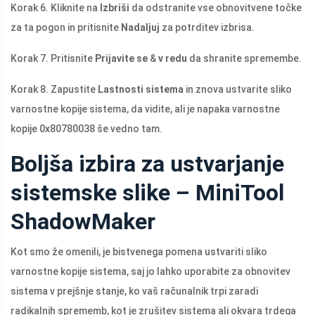
Korak 6. Kliknite na
Izbriši
da odstranite vse obnovitvene točke
za ta pogon in pritisnite
Nadaljuj
za potrditev izbrisa.
Korak 7. Pritisnite
Prijavite se
&
v redu
da shranite spremembe.
Korak 8. Zapustite
Lastnosti sistema
in znova ustvarite sliko
varnostne kopije sistema, da vidite, ali je napaka varnostne
kopije 0x80780038 še vedno tam.
Boljša izbira za ustvarjanje
sistemske slike – MiniTool
ShadowMaker
Kot smo že omenili, je bistvenega pomena ustvariti sliko
varnostne kopije sistema, saj jo lahko uporabite za obnovitev
sistema v prejšnje stanje, ko vaš računalnik trpi zaradi
radikalnih sprememb, kot je zrušitev sistema ali okvara trdega