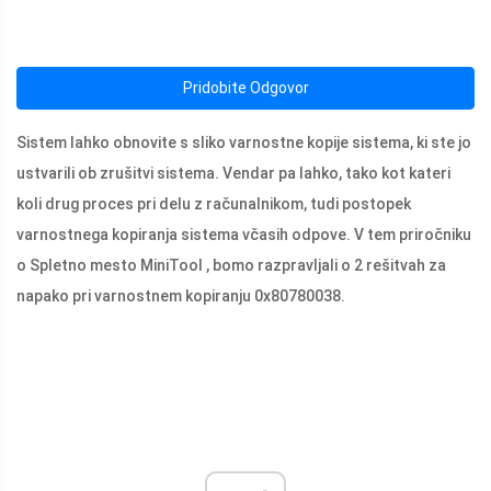
Pridobite Odgovor
Sistem lahko obnovite s sliko varnostne kopije sistema, ki ste jo
ustvarili ob zrušitvi sistema. Vendar pa lahko, tako kot kateri
koli drug proces pri delu z računalnikom, tudi postopek
varnostnega kopiranja sistema včasih odpove. V tem priročniku
o Spletno mesto MiniTool , bomo razpravljali o 2 rešitvah za
napako pri varnostnem kopiranju 0x80780038.