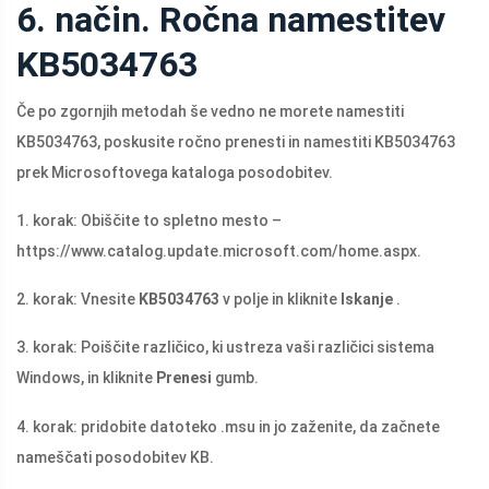
6. način. Ročna namestitev
KB5034763
Če po zgornjih metodah še vedno ne morete namestiti
KB5034763, poskusite ročno prenesti in namestiti KB5034763
prek Microsoftovega kataloga posodobitev.
1. korak: Obiščite to spletno mesto –
https://www.catalog.update.microsoft.com/home.aspx
.
2. korak: Vnesite
KB5034763
v polje in kliknite
Iskanje
.
3. korak: Poiščite različico, ki ustreza vaši različici sistema
Windows, in kliknite
Prenesi
gumb.
4. korak: pridobite datoteko .msu in jo zaženite, da začnete
nameščati posodobitev KB.