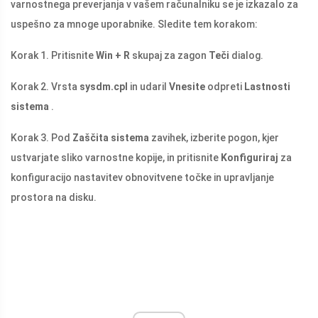
varnostnega preverjanja v vašem računalniku se je izkazalo za
uspešno za mnoge uporabnike. Sledite tem korakom:
Korak 1. Pritisnite
Win + R
skupaj za zagon
Teči
dialog.
Korak 2. Vrsta
sysdm.cpl
in udaril
Vnesite
odpreti
Lastnosti
sistema
.
Korak 3. Pod
Zaščita sistema
zavihek, izberite pogon, kjer
ustvarjate sliko varnostne kopije, in pritisnite
Konfiguriraj
za
konfiguracijo nastavitev obnovitvene točke in upravljanje
prostora na disku.