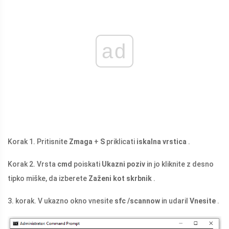
ad
Korak 1. Pritisnite
Zmaga
+
S
priklicati
iskalna vrstica
.
Korak 2. Vrsta
cmd
poiskati
Ukazni poziv
in jo kliknite z desno
tipko miške, da izberete
Zaženi kot skrbnik
.
3. korak. V ukazno okno vnesite
sfc /scannow
in udaril
Vnesite
.